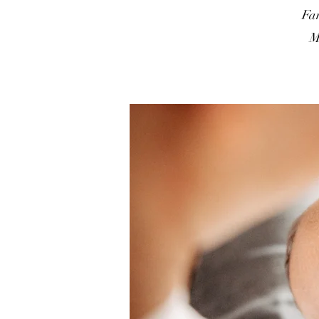
Fam
M