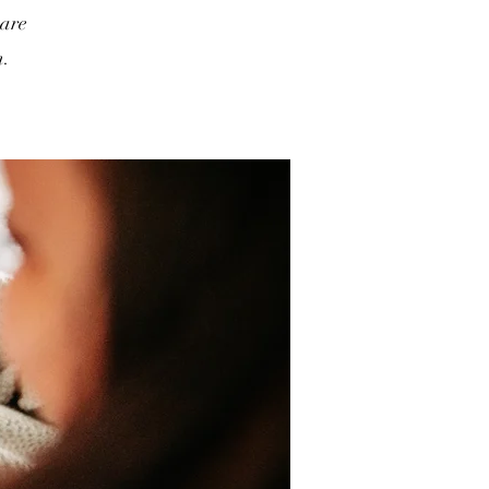
bare
n.