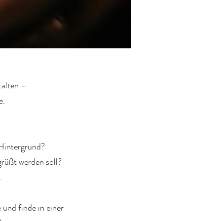
talten –
e.
 Hintergrund?
grüßt werden soll?
.
 und finde in einer